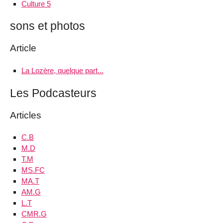
Culture 5
sons et photos
Article
La Lozère, quelque part...
Les Podcasteurs
Articles
C.B
M.D
T.M
MS.FC
MA.T
AM.G
L.T
CMR.G