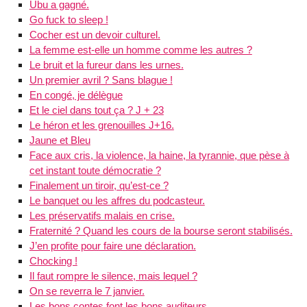
Ubu a gagné.
Go fuck to sleep !
Cocher est un devoir culturel.
La femme est-elle un homme comme les autres ?
Le bruit et la fureur dans les urnes.
Un premier avril ? Sans blague !
En congé, je délègue
Et le ciel dans tout ça ? J + 23
Le héron et les grenouilles J+16.
Jaune et Bleu
Face aux cris, la violence, la haine, la tyrannie, que pèse à
cet instant toute démocratie ?
Finalement un tiroir, qu’est-ce ?
Le banquet ou les affres du podcasteur.
Les préservatifs malais en crise.
Fraternité ? Quand les cours de la bourse seront stabilisés.
J’en profite pour faire une déclaration.
Chocking !
Il faut rompre le silence, mais lequel ?
On se reverra le 7 janvier.
Les bons contes font les bons auditeurs.