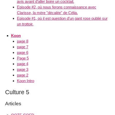
avis avant d’aller boire un cocktail.
Episode #2, où nous ferons connaissance avec
Clarisse, la mère "décalée" de Célia.
Episode #1, où il est question d’un gant rose oublié sur
un trottoir.
Koon
page 8
page 7
page 6
Page 5
page 4
page 3
page 2
Koon Intro
Culture 5
Articles