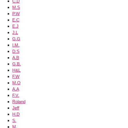
C.D
M.S
P.W
E.C
E.J
J.L
G.G
I.M.
D.S
A.B
G.B.
H&L
F.W
M.O
A.A
F.V.
Roland
Jeff
H.D
S.
M.