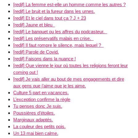
[redif] La femme est-elle un homme comme les autres ?
[redif] Le bruit et la fureur dans les urnes.
[redif] Et le ciel dans tout ça ? J + 23
[redif] Jaune et bleu
[redif] Le banquet ou les affres du podcasteur.
[redif] Les préservatifs malais en crise.
[redif] Il faut rompre le silence, mais lequel ?
[redif] Parole de Covid.
[redif] Faisons dans la nuance !
[redif] Que vienne le jour où toutes les religions feront leur
coming out !
[redif] Je vais aller au bout de mes engagements et dire
aux gens que j’aime que je les aime.
Culture 5 part en vacances.
L’exception confirme la règle
Tu penses donc Je suis.
Poussières d’étoiles.
Marginaux adaptés.
La couleur des petits pois.
Un 13 mai bien calme.