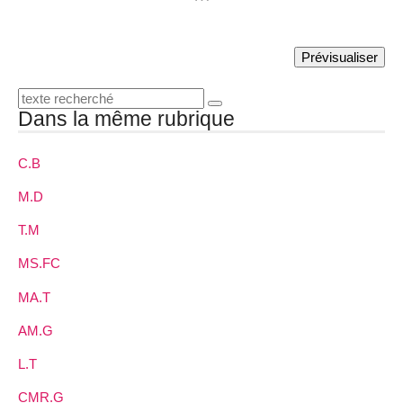
Dans la même rubrique
C.B
M.D
T.M
MS.FC
MA.T
AM.G
L.T
CMR.G