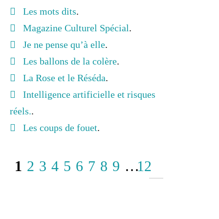
Les mots dits
.
Magazine Culturel Spécial
.
Je ne pense qu’à elle
.
Les ballons de la colère
.
La Rose et le Réséda
.
Intelligence artificielle et risques
réels.
.
Les coups de fouet
.
1
2
3
4
5
6
7
8
9
…
12