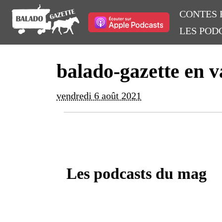
CONTES 
LES POD
balado-gazette en v
vendredi 6 août 2021
Les podcasts du mag