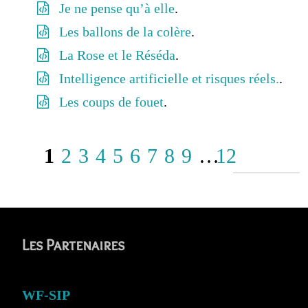
Je ne pense qu’à elle
.
Les ballons de la colère
.
La Rose et le Réséda
.
Intelligence artificielle et risques réels.
.
Les coups de fouet
.
1
2
3
4
5
6
7
8
9
…
12
Les Partenaires
WF-SIP