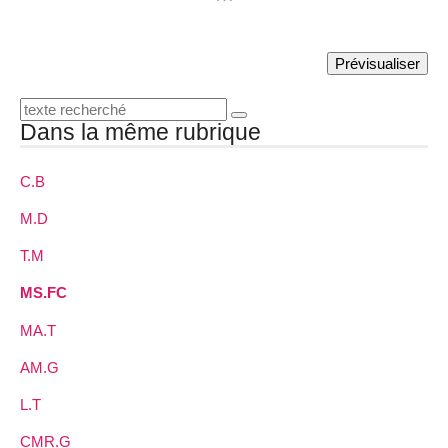
Dans la même rubrique
C.B
M.D
T.M
MS.FC
MA.T
AM.G
L.T
CMR.G