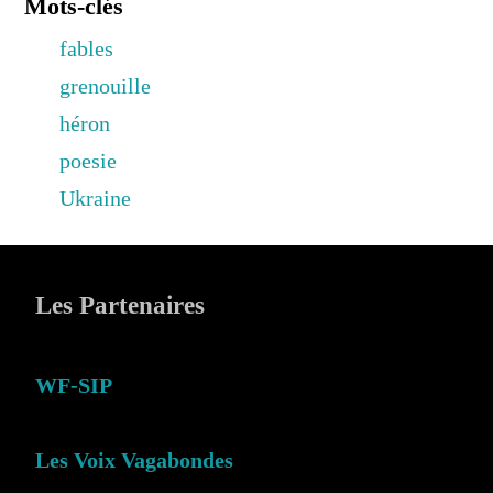
Mots-clés
fables
grenouille
héron
poesie
Ukraine
Les Partenaires
WF-SIP
Les Voix Vagabondes