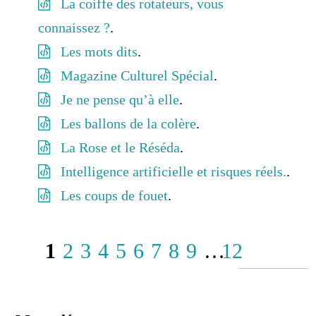
La coiffe des rotateurs, vous
connaissez ?
.
Les mots dits
.
Magazine Culturel Spécial
.
Je ne pense qu’à elle
.
Les ballons de la colère
.
La Rose et le Réséda
.
Intelligence artificielle et risques réels.
.
Les coups de fouet
.
1
2
3
4
5
6
7
8
9
…
12