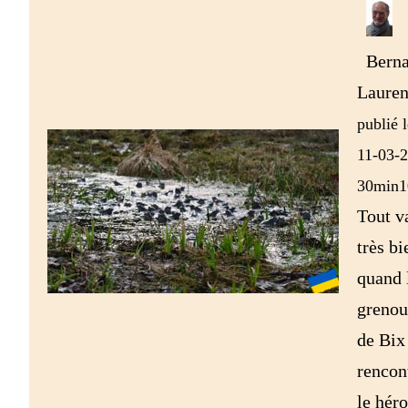
Berna
Lauren
publié l
11-03-2
30min1
Tout v
très bi
quand 
grenou
de Bix
rencon
le hér