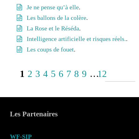
Je ne pense qu’à elle
.
Les ballons de la colère
.
La Rose et le Réséda
.
Intelligence artificielle et risques réels.
.
Les coups de fouet
.
1
2
3
4
5
6
7
8
9
…
12
Les Partenaires
WF-SIP