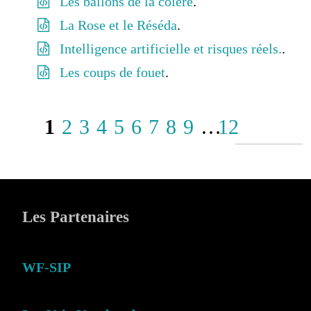
Les ballons de la colère
.
La Rose et le Réséda
.
Intelligence artificielle et risques réels.
.
Les coups de fouet
.
1
2
3
4
5
6
7
8
9
…
12
Les Partenaires
WF-SIP