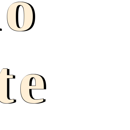
do
te