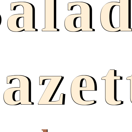
ala
azet