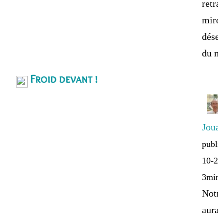
retr
miro
dés
du 
Froid devant !
Jou
publ
10-2
3mi
Notr
aura