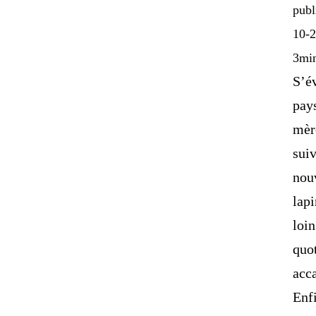
publ
10-2
3mi
S’é
pay
mère
suiv
nou
lapi
loin
quo
acca
Enf