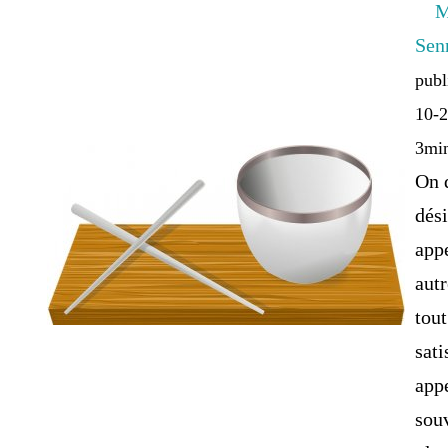
Ma
Sen
publ
10-2
3mi
On 
dési
app
autr
tout
sati
app
sou