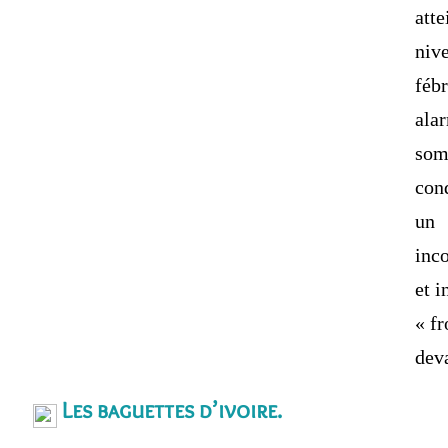
atte
niv
fébr
ala
som
con
un
inc
et i
« fr
dev
Les baguettes d’ivoire.