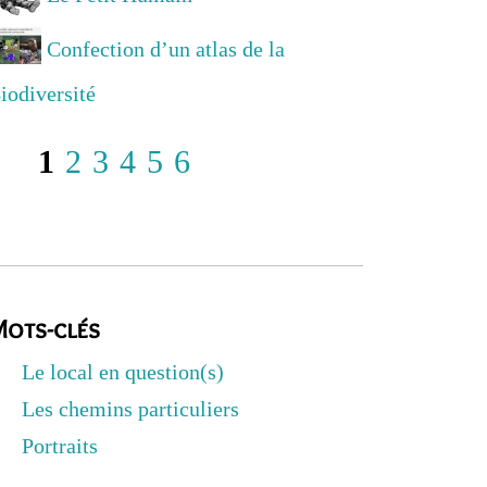
Confection d’un atlas de la
iodiversité
1
2
3
4
5
6
ots-clés
Le local en question(s)
Les chemins particuliers
Portraits