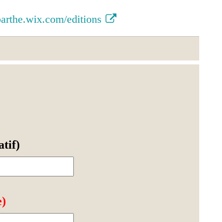
barthe.wix.com/editions
tif)
e)