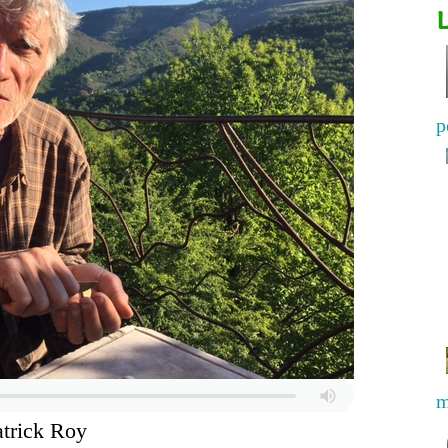
p
m
atrick Roy