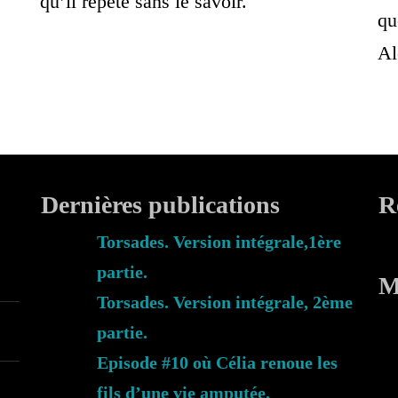
qu’il répète sans le savoir.
qu
Al
Dernières publications
R
Torsades. Version intégrale,1ère
partie.
M
Torsades. Version intégrale, 2ème
partie.
Episode #10 où Célia renoue les
fils d’une vie amputée.