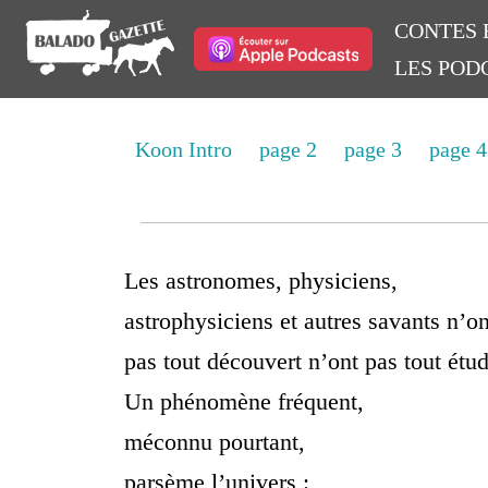
CONTES 
LES POD
Koon Intro
page 2
page 3
page 
Les astronomes, physiciens,
astrophysiciens et autres savants n’on
pas tout découvert n’ont pas tout étud
Un phénomène fréquent,
méconnu pourtant,
parsème l’univers :