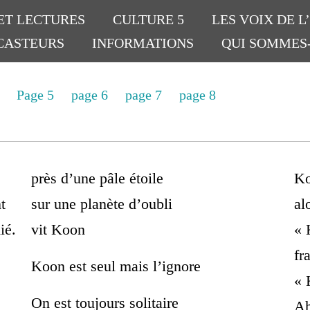
ET LECTURES
CULTURE 5
LES VOIX DE L
CASTEURS
INFORMATIONS
QUI SOMMES
4
Page 5
page 6
page 7
page 8
près d’une pâle étoile
Ko
t
sur une planète d’oubli
al
ié.
vit Koon
« 
fr
Koon est seul mais l’ignore
« 
On est toujours solitaire
Ah