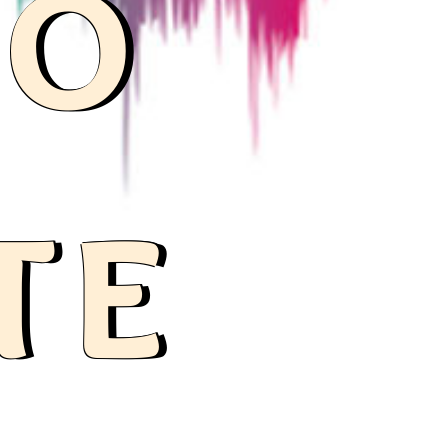
do
te