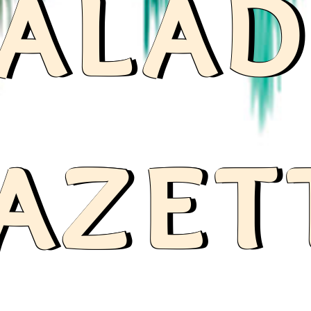
ala
azet