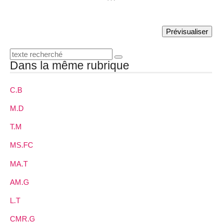
Dans la même rubrique
C.B
M.D
T.M
MS.FC
MA.T
AM.G
L.T
CMR.G