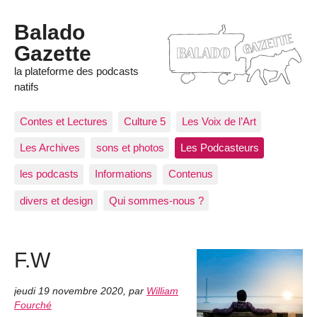
Balado
Gazette
la plateforme des podcasts
natifs
Contes et Lectures
Culture 5
Les Voix de l’Art
Les Archives
sons et photos
Les Podcasteurs
les podcasts
Informations
Contenus
divers et design
Qui sommes-nous ?
F.W
jeudi 19 novembre 2020
,
par
William
Fourché