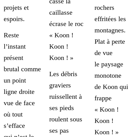
casse la
projets et
rochers
caillasse
espoirs.
effritées les
écrase le roc
montagnes.
Reste
« Koon !
Plat à perte
l’instant
Koon !
de vue
présent
Koon ! »
le paysage
brutal comme
Les débris
monotone
un point
graviers
de Koon qui
ligne droite
ruissellent à
frappe
vue de face
ses pieds
« Koon !
où tout
roulent sous
Koon !
s’efface
ses pas
Koon ! »
qui n’est le