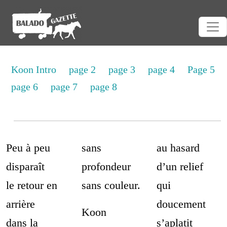
Koon Intro
page 2
page 3
page 4
Page 5
page 6
page 7
page 8
Peu à peu
sans
au hasard
disparaît
profondeur
d’un relief
le retour en
sans couleur.
qui
arrière
doucement
Koon
dans la
s’aplatit