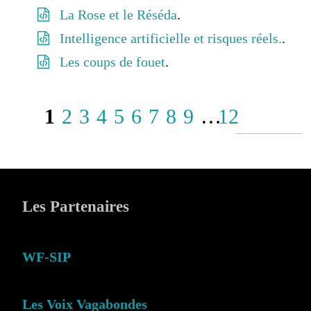
La Rose et le Réséda
.
Intelligence artificielle et risques réels.
.
Les coups de fouet
.
1
2
3
4
5
6
7
8
9
…
12
Les Partenaires
WF-SIP
Les Voix Vagabondes