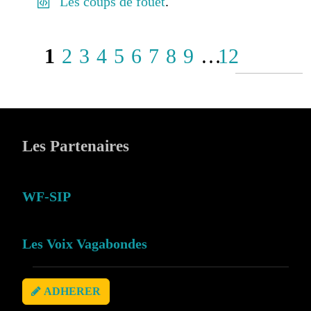
Les coups de fouet
.
1
2
3
4
5
6
7
8
9
…
12
Les Partenaires
WF-SIP
Les Voix Vagabondes
ADHERER