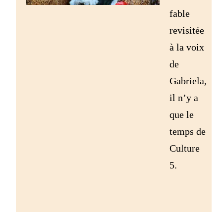
fable
revisitée
à la voix
de
Gabriela,
il n’y a
que le
temps de
Culture
5.