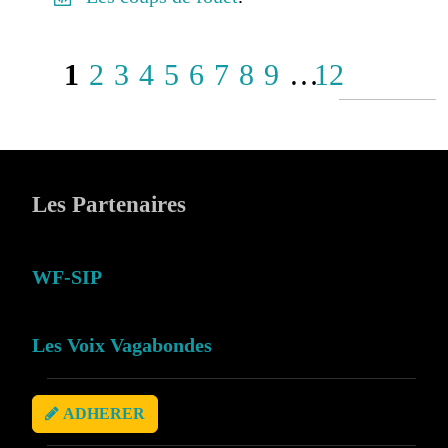
1
2
3
4
5
6
7
8
9
…
12
Les Partenaires
WF-SIP
Les Voix Vagabondes
ADHERER