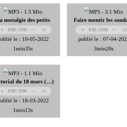
a nostalgie des petits
Faire mentir les sond
ublié le : 19-05-2022
publié le : 07-04-20
1min35s
3min20s
torial du 18 mars (…)
ublié le : 18-03-2022
1min13s