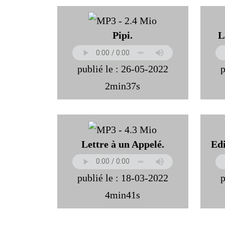
Pipi.
L
publié le : 26-05-2022
p
2min37s
Lettre à un Appelé.
Edi
publié le : 18-03-2022
p
4min41s