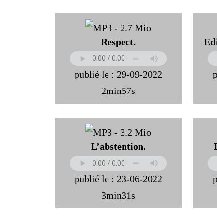
Respect.
Ed
publié le : 29-09-2022
p
2min57s
L’abstention.
publié le : 23-06-2022
p
3min31s