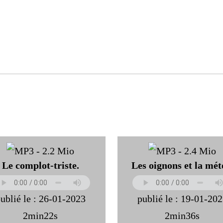
Le complot-triste.
Les oignons et la mét
ublié le : 26-01-2023
publié le : 19-01-20
2min22s
2min36s