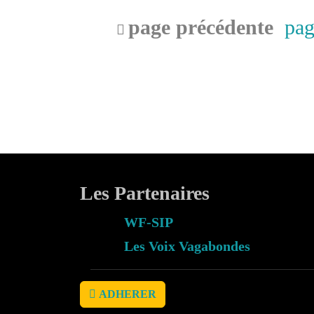
page précédente
pag
Les Partenaires
WF-SIP
Les Voix Vagabondes
ADHERER