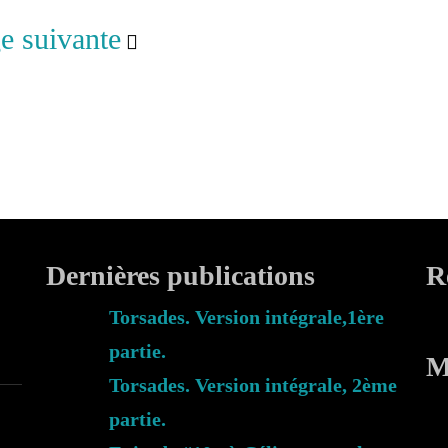
e suivante
Dernières publications
R
Torsades. Version intégrale,1ère
partie.
M
Torsades. Version intégrale, 2ème
partie.