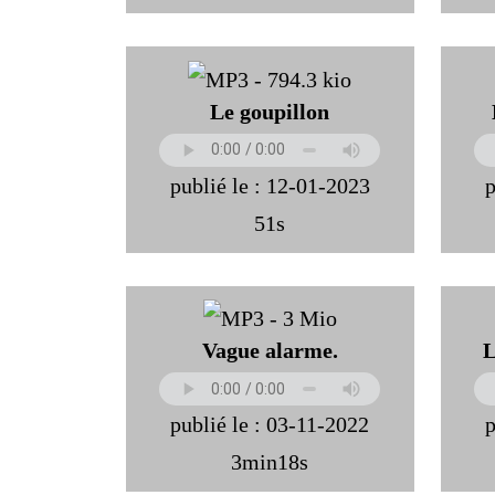
Le goupillon
publié le : 12-01-2023
p
51s
Vague alarme.
L
publié le : 03-11-2022
p
3min18s