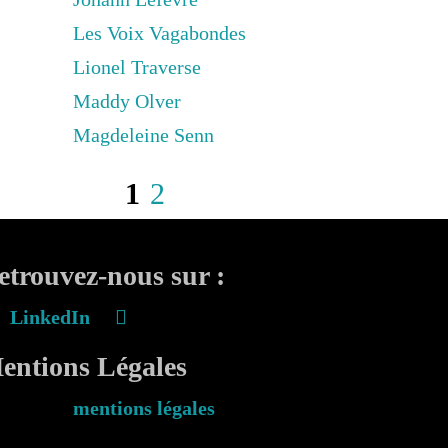
Les Voix Vagabondes
Lionel Traverse
Maddy Olver
Magdeleine Senn
1
2
etrouvez-nous sur :
LinkedIn
entions Légales
mentions légales