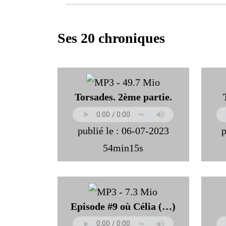
Ses 20 chroniques
Torsades. 2ème partie.
publié le : 06-07-2023
p
54min15s
Episode #9 où Célia (…)