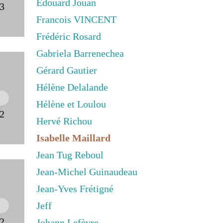
Edouard Jouan
23
Francois VINCENT
Frédéric Rosard
Gabriela Barrenechea
Gérard Gautier
Hélène Delalande
Hélène et Loulou
22
Hervé Richou
Isabelle Maillard
Jean Tug Reboul
Jean-Michel Guinaudeau
Jean-Yves Frétigné
Jeff
22
Johann Lefèvre