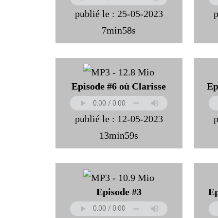
publié le : 25-05-2023
p
7min58s
Episode #6 où Clarisse
Ep
publié le : 12-05-2023
p
13min59s
Episode #3
Ep