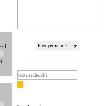
 (…)
23