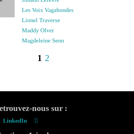
Les Voix Vagabondes
Lionel Traverse
Maddy Olver
Magdeleine Senn
1
2
etrouvez-nous sur :
LinkedIn