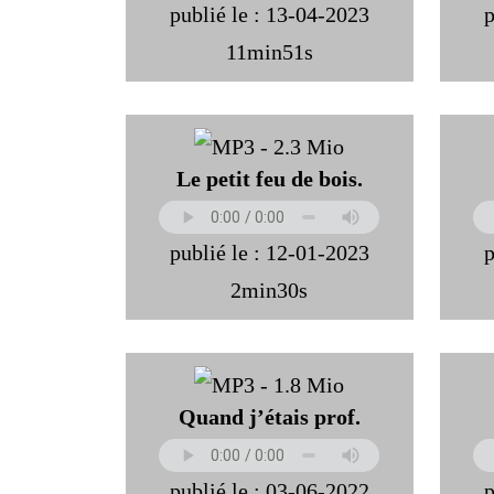
publié le : 13-04-2023
p
11min51s
Le petit feu de bois.
publié le : 12-01-2023
p
2min30s
Quand j’étais prof.
publié le : 03-06-2022
p