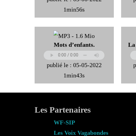
1min56s
Mots d’enfants.
La
publié le : 05-05-2022
p
1min43s
Les Partenaires
WF-SIP
Les Voix Vagabondes