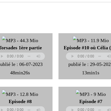
Torsades 1ère partie
Episode #10 où Célia
ublié le : 06-07-2023
publié le : 29-05-20
48min26s
13min1s
Episode #8
Episode #7