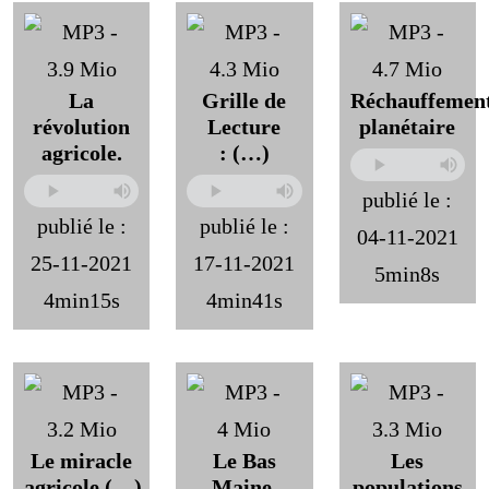
La
Grille de
Réchauffemen
révolution
Lecture
planétaire
agricole.
: (…)
publié le :
publié le :
publié le :
04-11-2021
25-11-2021
17-11-2021
5min8s
4min15s
4min41s
Le miracle
Le Bas
Les
agricole (…)
Maine.
populations