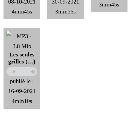
08-10-2021
30-09-2021
3min45s
4min45s
3min56s
Les seules
grilles (…)
publié le :
16-09-2021
4min10s