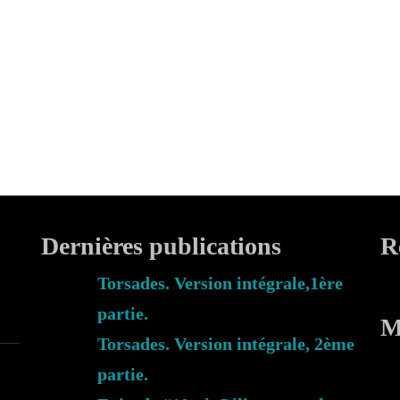
Dernières publications
R
Torsades. Version intégrale,1ère
partie.
M
Torsades. Version intégrale, 2ème
partie.