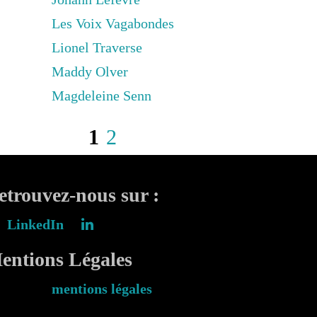
Les Voix Vagabondes
Lionel Traverse
Maddy Olver
Magdeleine Senn
1
2
etrouvez-nous sur :
LinkedIn
entions Légales
mentions légales