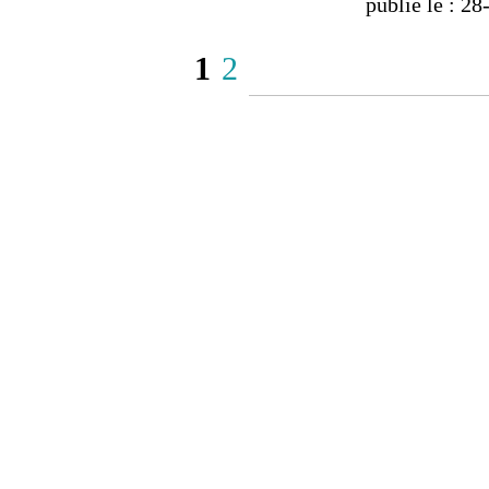
publié le : 2
1
2