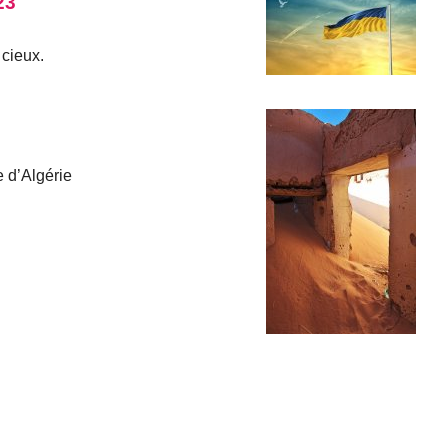
23
s cieux.
e d’Algérie